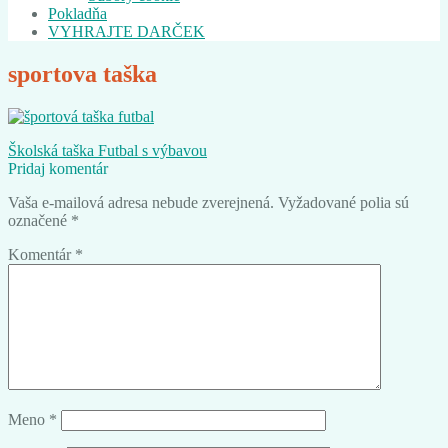
Pokladňa
VYHRAJTE DARČEK
sportova taška
Navigácia
Predchádzajúci
Školská taška Futbal s výbavou
článok:
Pridaj komentár
v
Vaša e-mailová adresa nebude zverejnená.
Vyžadované polia sú
článku
označené
*
Komentár
*
Meno
*